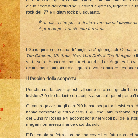
c'è la ricerca dell'attitudine. Il sound è grezzo, urgente, un i
rock del '77
e il
glam rock
più sguaiato.
È un disco che puzza di birra versata sul pavimento
5)
è proprio per questo che funziona.
nt?
​I Guns qui non cercano di "migliorare" gli originali. Cercan
The Damned
,
UK Subs
,
New York Dolls
o
The Stooges
e l
sotto sotto, è ancora una street band di Los Angeles. La v
acuti striduli, più toni bassi, quasi a voler emulare i crooner
i
​Il fascino della scoperta
​Per chi ama le cover, questo album è un parco giochi. La 
Incident?
è che ha funto da apripista su altri generi per un'
​Quanti ragazzini negli anni '90 hanno scoperto l'esistenza
st
hanno comprato questo disco? È qui che l'album trionfa: ti 
a
dei Guns N' Roses e ti accompagna nei vicoli bui della stor
magari non avresti mai cercato da solo.
​È l'esempio perfetto di come una cover ben fatta non debba