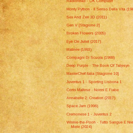
Radiohead - OK Computer
Monty Python - Il Senso Della Vita (19
Sex And Zen 3D (2011)
Gen V [Stagione 2]
Broken Flowers (2005)
Eye On Juliet (2017)
Matinee (1993)
Compagni Di Scuola (1988)
Deep Purple - The Book Of Taliesyn
MasterChef Italia [Stagione 10]
Juventus 1 - Sporting Lisbona 1
Corto Maltese - Nonni E Fiabe
Annabelle 2: Creation (2017)
Space Jam (1996)
Cremonese 1 - Juventus 2
Winnie-the-Pooh - Tutto Sangue E Nie
Miele (2024)