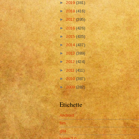
►
2019
(381)
►
2018
(416)
►
2017
(395)
►
2016
(426)
►
2015
(435)
►
2014
(437)
►
2013
(389)
►
2012
(424)
►
2011
(411)
►
2010
(387)
►
2009
(282)
Etichette
Android
film
gita
home 2.0