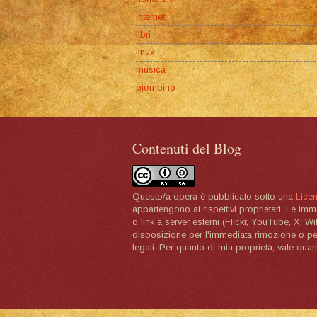
internet
libri
linux
musica
piombino
Contenuti del Blog
Questo/a opera è pubblicato sotto una
Lice
appartengono ai rispettivi proprietari. Le im
o link a server esterni (Flickr, YouTube, X, W
disposizione per l'immediata rimozione o per 
legali. Per quanto di mia proprietà, vale quan