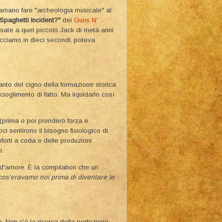
e amano fare "archeologia musicale" al
Spaghetti Incident?"
dei
Guns N'
sate a quel piccolo Jack di metà anni
cciamo in dieci secondi, poteva
anto del cigno della formazione storica
cioglimento di fatto. Ma liquidarlo così
 (prima o poi prenderò forza e
oci sentirono il bisogno fisiologico di
noforti a coda e delle produzioni
i.
 d'amore. È la compilation che un
cos'eravamo noi prima di diventare le
 Non c'è la ricerca della perfezione;