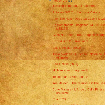
▼
novembre
(31)
Trekking e tramonto a Talamone
Autopsy (2016) - Seconda Visione
After The Hunt - Dopo La Caccia (202
Aggiornamento Oxygenos 14.0.0.1902
(LE2123)
Guns N' Roses - The Spaghetti Incide
Bodo/Glimt 2 - Juventus 3
Città D'Asfalto (2023)
Tullio Avoledo - L'Elenco Telefonico D
Atlantide
Bad Genius (2024)
Mr. Mercedes [Stagione 1]
Telecomando Android TV
Iron Maiden - The Number Of The Bea
Corto Maltese - L'Angelo Della Finestr
D'Oriente
Chat RCS