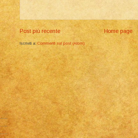
Post più recente
Home page
Iscriviti a:
Commenti sul post (Atom)