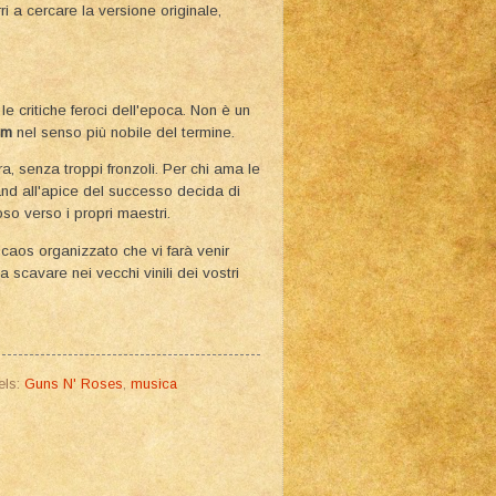
rri a cercare la versione originale,
le critiche feroci dell'epoca. Non è un
um
nel senso più nobile del termine.
a, senza troppi fronzoli. Per chi ama le
and all'apice del successo decida di
so verso i propri maestri.
 caos organizzato che vi farà venir
 scavare nei vecchi vinili dei vostri
els:
Guns N' Roses
,
musica