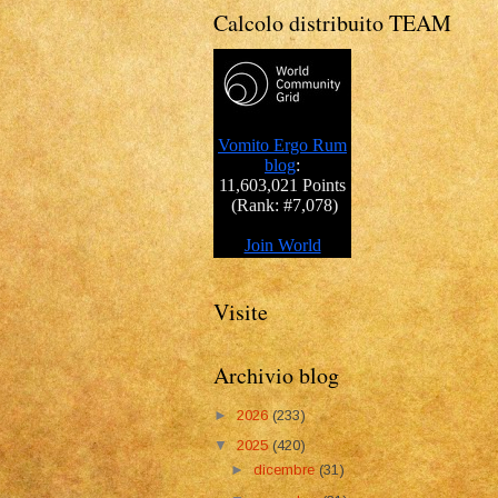
Calcolo distribuito TEAM
Visite
Archivio blog
►
2026
(233)
▼
2025
(420)
►
dicembre
(31)