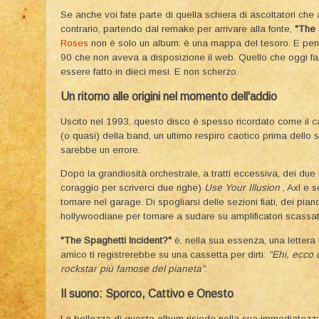
​Se anche voi fate parte di quella schiera di ascoltatori ch
contrario, partendo dal remake per arrivare alla fonte,
"The 
Roses
non è solo un album: è una mappa del tesoro. E pen
90 che non aveva a disposizione il web. Quello che oggi fa
essere fatto in dieci mesi. E non scherzo.
​Un ritorno alle origini nel momento dell'addio
​Uscito nel 1993, questo disco è spesso ricordato come il c
(o quasi) della band, un ultimo respiro caotico prima dello s
sarebbe un errore.
​Dopo la grandiosità orchestrale, a tratti eccessiva, dei due
coraggio per scriverci due righe)
Use Your Illusion
, Axl e s
tornare nel garage. Di spogliarsi delle sezioni fiati, dei pia
hollywoodiane per tornare a sudare su amplificatori scassat
"The Spaghetti Incident?"
è, nella sua essenza, una lettera
amico ti registrerebbe su una cassetta per dirti:
"Ehi, ecco 
rockstar più famose del pianeta"
.
​Il suono: Sporco, Cattivo e Onesto
​La bellezza di questo album risiede nella sua immediatezza.