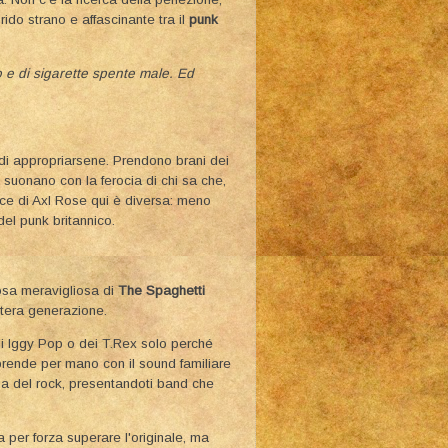
brido strano e affascinante tra il
punk
 e di sigarette spente male. Ed
o di appropriarsene. Prendono brani dei
i suonano con la ferocia di chi sa che,
oce di Axl Rose qui è diversa: meno
 del punk britannico.
cosa meravigliosa di
The Spaghetti
intera generazione.
 di Iggy Pop o dei T.Rex solo perché
prende per mano con il sound familiare
ia del rock, presentandoti band che
 per forza superare l'originale, ma