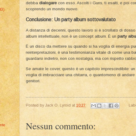
debba
dialogare
con esso. Ascolti i Guns, ti esalti, e poi co
scoprendo un mondo nuovo.
83)
​Conclusione: Un party album sottovalutato
​A distanza di decenni, questo lavoro si è scrollato di dosso 
album intellettuale, non è un concept album. È un
party alb
​È un disco da mettere su quando si ha voglia di energia pur
reinterpretazioni, è una testimonianza vitale di come una b
guardarsi indietro, non con nostalgia, ma con rispetto rabbio
​Se amate le cover, questo è un capitolo imprescindibile: un
voglia di imbracciare una chitarra, o quantomeno di andare a
genitori.
Posted by
Jack O. Lyroid
at
10:27
Lab
Nessun commento:
nte