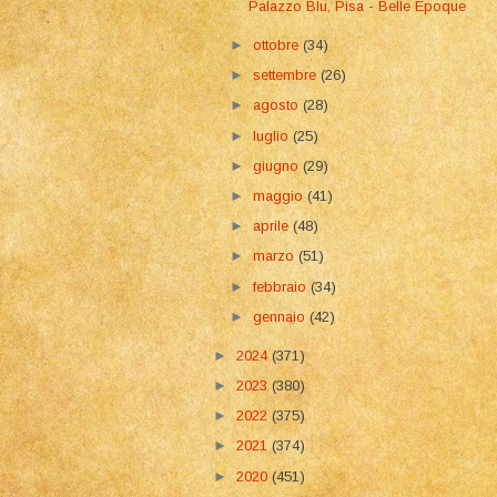
Palazzo Blu, Pisa - Belle Epoque
►
ottobre
(34)
►
settembre
(26)
►
agosto
(28)
►
luglio
(25)
►
giugno
(29)
►
maggio
(41)
►
aprile
(48)
►
marzo
(51)
►
febbraio
(34)
►
gennaio
(42)
►
2024
(371)
►
2023
(380)
►
2022
(375)
►
2021
(374)
►
2020
(451)