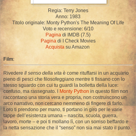
Regia: Terry Jones
Anno: 1983
Titolo originale: Monty Python's The Meaning Of Life
Voto e recensione: 6/10
Pagina
di IMDB (7.5)
Pagina
di I Check Movies
Acquista
su Amazon
Film
:
Rivedere
Il senso della vita
è come rituffarsi in un acquario
pieno di pesci che filosofeggiano mentre ti fissano con lo
stesso sguardo con cui tu guardi la bolletta della luce:
confuso, ma rassegnato. I
Monty Python
in questo film non
raccontano una storia vera e propria, non costruiscono un
arco narrativo, non cercano nemmeno di fingere di farlo.
Loro ti prendono per mano, ti portano in giro per le varie
tappe dell’esistenza umana – nascita, scuola, guerra,
lavoro, morte – e poi ti mollano lì, con un sorriso beffardo e
la netta sensazione che il “senso” non sia mai stato il punto.