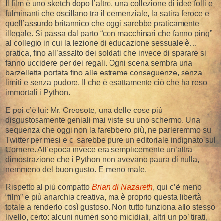
Il film è uno sketch dopo l’altro, una collezione di idee folli e
fulminanti che oscillano tra il demenziale, la satira feroce e
quell’assurdo britannico che oggi sarebbe praticamente
illegale. Si passa dal parto “con macchinari che fanno ping”
al collegio in cui la lezione di educazione sessuale è…
pratica, fino all’assalto dei soldati che invece di sparare si
fanno uccidere per dei regali. Ogni scena sembra una
barzelletta portata fino alle estreme conseguenze, senza
limiti e senza pudore. Il che è esattamente ciò che ha reso
immortali i Python.
E poi c’è lui: Mr. Creosote, una delle cose più
disgustosamente geniali mai viste su uno schermo. Una
sequenza che oggi non la farebbero più, ne parleremmo su
Twitter per mesi e ci sarebbe pure un editoriale indignato sul
Corriere. All’epoca invece era semplicemente un’altra
dimostrazione che i Python non avevano paura di nulla,
nemmeno del buon gusto. E meno male.
Rispetto al più compatto
Brian di Nazareth
, qui c’è meno
“film” e più anarchia creativa, ma è proprio questa libertà
totale a renderlo così gustoso. Non tutto funziona allo stesso
livello, certo: alcuni numeri sono micidiali, altri un po’ tirati,