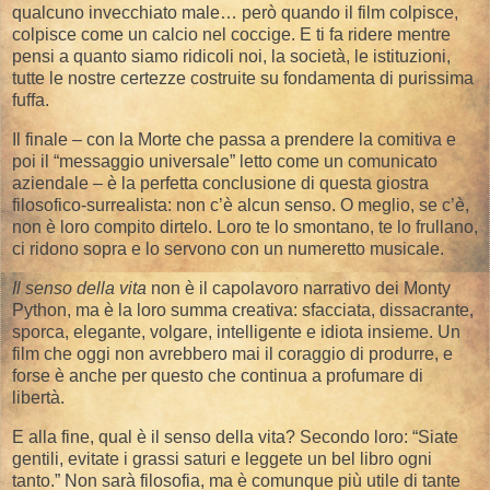
qualcuno invecchiato male… però quando il film colpisce,
colpisce come un calcio nel coccige. E ti fa ridere mentre
pensi a quanto siamo ridicoli noi, la società, le istituzioni,
tutte le nostre certezze costruite su fondamenta di purissima
fuffa.
Il finale – con la Morte che passa a prendere la comitiva e
poi il “messaggio universale” letto come un comunicato
aziendale – è la perfetta conclusione di questa giostra
filosofico-surrealista: non c’è alcun senso. O meglio, se c’è,
non è loro compito dirtelo. Loro te lo smontano, te lo frullano,
ci ridono sopra e lo servono con un numeretto musicale.
Il senso della vita
non è il capolavoro narrativo dei Monty
Python, ma è la loro summa creativa: sfacciata, dissacrante,
sporca, elegante, volgare, intelligente e idiota insieme. Un
film che oggi non avrebbero mai il coraggio di produrre, e
forse è anche per questo che continua a profumare di
libertà.
E alla fine, qual è il senso della vita? Secondo loro: “Siate
gentili, evitate i grassi saturi e leggete un bel libro ogni
tanto.” Non sarà filosofia, ma è comunque più utile di tante