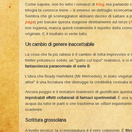
​Come sapete, non ho letto i romanzi di
King
, ma parlando 
trilogia la conosce bene – è emerso un dettaglio sconcerta
Sembra che gli sceneggiatori abbiano deciso di saltare a p
paga
) per basare questa stagione direttamente sul terzo (
non inganna, manca quindi totalmente il rispetto della crono
originale. E il risultato si vede tutto.
​Un cambio di genere inaccettabile
​La cosa che fa più rabbia è il cambio di rotta improvviso e
thriller poliziesco solido, un "gatto col topo" realistico, e ci 
fantascienza paranormale di serie B
.
L'idea che Brady Hartsfield (Mr. Mercedes), in stato vegetati
altrui" è una forzatura che distrugge la credibilità costruita
​Ancora peggio è il tentativo maldestro di giustificare questa
improbabili effetti collaterali di farmaci sperimentali
. È una 
acqua da tutte le parti e che trasforma un
villain
inquietante
scadente.
​Scrittura grossolana
​A livello tecnico, la sceneggiatura è il vero colpevole. È
fri
lo