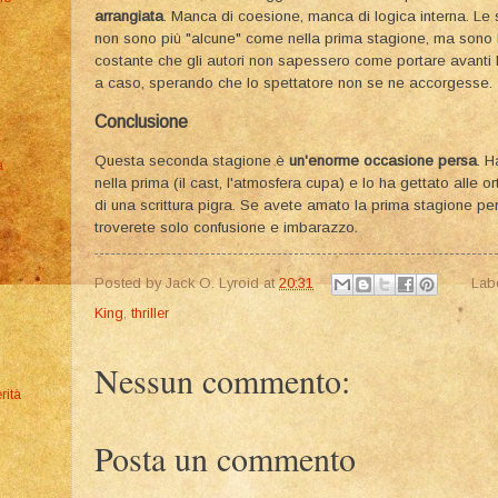
arrangiata
. Manca di coesione, manca di logica interna. Le s
non sono più "alcune" come nella prima stagione, ma sono 
costante che gli autori non sapessero come portare avanti 
a caso, sperando che lo spettatore non se ne accorgesse.
​Conclusione
​Questa seconda stagione è
un'enorme occasione persa
. H
a
nella prima (il cast, l'atmosfera cupa) e lo ha gettato alle or
di una scrittura pigra. Se avete amato la prima stagione per
troverete solo confusione e imbarazzo.
Posted by
Jack O. Lyroid
at
20:31
Lab
King
,
thriller
Nessun commento:
rità
Posta un commento