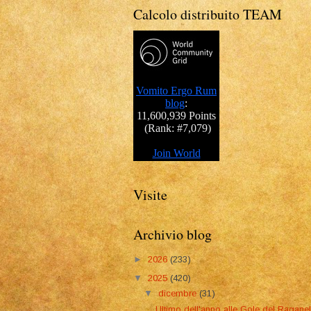
Calcolo distribuito TEAM
Visite
Archivio blog
►
2026
(233)
▼
2025
(420)
▼
dicembre
(31)
Ultimo dell'anno alle Gole del Raganel