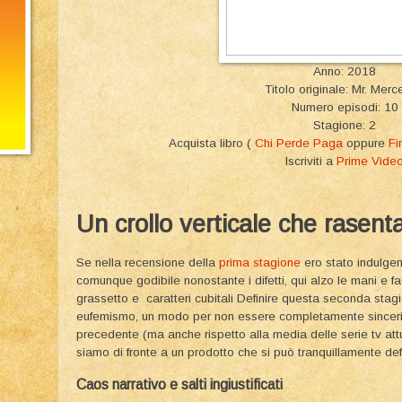
Anno: 2018
Titolo originale: Mr. Mer
Numero episodi: 10
Stagione: 2
Acquista libro (
Chi Perde Paga
oppure
Fi
Iscriviti a
Prime Vide
Un crollo verticale che rasent
​Se nella recensione della
prima stagione
ero stato indulgen
comunque godibile nonostante i difetti, qui alzo le mani e fac
grassetto e caratteri cubitali Definire questa seconda sta
eufemismo, un modo per non essere completamente sinceri. L
precedente (ma anche rispetto alla media delle serie tv attua
siamo di fronte a un prodotto che si può tranquillamente def
​Caos narrativo e salti ingiustificati