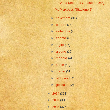
2002: La Seconda Odissea (1972)
Mr. Mercedes [Stagione 2]
►
novembre
(31)
►
ottobre
(34)
►
settembre
(26)
►
agosto
(28)
►
luglio
(25)
►
giugno
(29)
►
maggio
(41)
►
aprile
(48)
►
marzo
(51)
►
febbraio
(34)
►
gennaio
(42)
►
2024
(371)
►
2023
(380)
►
2022
(375)