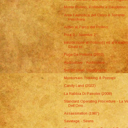
Monte Pollino, Pollinello e Gaudolino
Area Faunistica del Cervo e Torrente
Peschiera
Arrivo al Parco del Pollino
Pisa 0 - Juventus 2
Introduzione al Pollino(i) ed al Kalabri
Coast to...
Fuga Da Pretoria (2020)
Audioslave - Audioslave
Set bicchieri Topographic
Montorsaio Trekking & Presepi
Candy Land (2022)
La Rabbia Di Pasolini (2008)
Standard Operating Procedure - La Ve
Dell'Orro...
Assassination (1987)
Savatage - Sirens