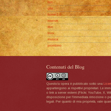
film
gita
home 2.0
internet
libri
linux
musica
piombino
Contenuti del Blog
Questo/a opera è pubblicato sotto una
Lice
appartengono ai rispettivi proprietari. Le im
o link a server esterni (Flickr, YouTube, X, W
disposizione per l'immediata rimozione o per 
legali. Per quanto di mia proprietà, vale quan