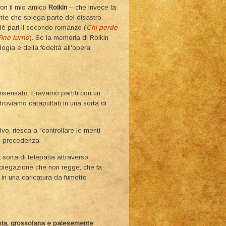
con il mio amico
Roikin
– che invece la
nte che spiega parte del disastro.
iè pari il secondo romanzo (
Chi perde
Fine turno
). Se la memoria di Roikin
logia e della fedeltà all'opera
 insensato. Eravamo partiti con un
ritroviamo catapultati in una sorta di
vo, riesca a "controllare le menti
 in precedenza.
 sorta di telepatia attraverso
spiegazione che non regge, che fa
 in una caricatura da fumetto
vola, grossolana e palesemente