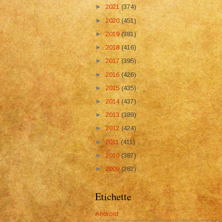
►
2021
(374)
►
2020
(451)
►
2019
(381)
►
2018
(416)
►
2017
(395)
►
2016
(426)
►
2015
(435)
►
2014
(437)
►
2013
(389)
►
2012
(424)
►
2011
(411)
►
2010
(387)
►
2009
(282)
Etichette
Android