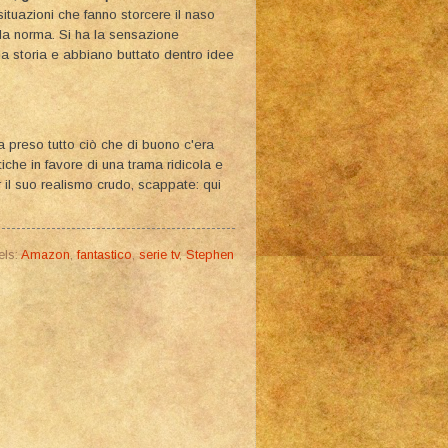
ituazioni che fanno storcere il naso
la norma. Si ha la sensazione
la storia e abbiano buttato dentro idee
a preso tutto ciò che di buono c'era
tiche in favore di una trama ridicola e
 il suo realismo crudo, scappate: qui
els:
Amazon
,
fantastico
,
serie tv
,
Stephen