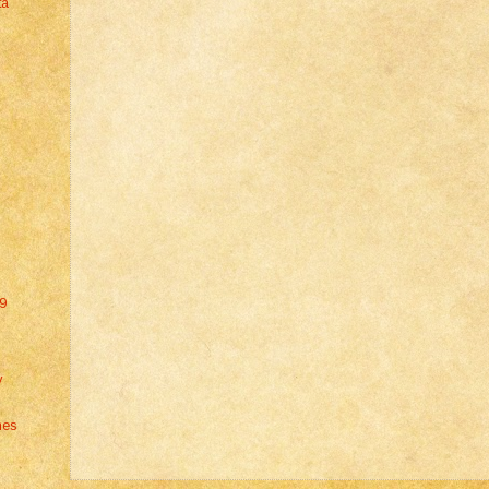
ta
 9
y
nes