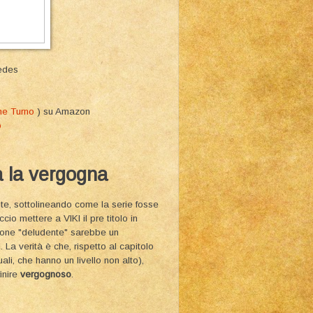
cedes
ne Turno
) su Amazon
o
a la vergogna
te, sottolineando come la serie fosse
cio mettere a VIKI il pre titolo in
gione "deludente" sarebbe un
a verità è che, rispetto al capitolo
li, che hanno un livello non alto),
inire
vergognoso
.