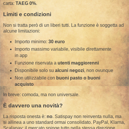
carta:
TAEG 0%
.
Limiti e condizioni
Non si tratta però di un liberi tutti. La funzione è soggetta ad
alcune limitazioni:
Importo minimo:
30 euro
Importo massimo variabile, visibile direttamente
in app
Funzione riservata a
utenti maggiorenni
Disponibile solo su
alcuni negozi
, non ovunque
Non utilizzabile con
buoni pasto o buoni
acquisto
In breve: comoda, ma non universale.
È davvero una novità?
La risposta onesta è:
no
. Satispay non reinventa nulla, ma
si allinea a uno standard ormai consolidato. PayPal, Klarna,
Scalapay: il mercato spinge tutto nella stessa direzione,