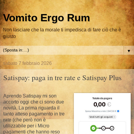
Vomito Ergo Rum
Non lasciare che la morale ti impedisca di fare ciò che è
giusto
▼
sabato 7 febbraio 2026
Satispay: paga in tre rate e Satispay Plus
Aprendo Satispay mi son
accorto oggi che ci sono due
novità. La prima riguarda il
tanto atteso pagamento in tre
rate (che però non è
utilizzabile per i Micro
pagamenti che hanno reso