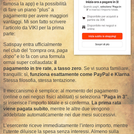
famosa la app) e la possibilità
di fare un piano "plus" a
pagamento per avere maggiori
vantaggi. Mi son fatto scrivere
l'articolo da VIKI per la prima
parte:
Satispay entra ufficialmente
nel club del
“compra ora, paga
dopo”
e lo fa con una formula
ormai super collaudata:
il
pagamento in tre rate, a tasso zero
. Se vi suona familiare,
tranquilli: sì,
funziona esattamente come PayPal e Klarna
.
Stessa filosofia, stessa tentazione.
Il meccanismo è semplice: al momento del pagamento
(online o nei negozi fisici abilitati) si seleziona
“Paga in 3”
,
si inserisce l’importo totale e si conferma.
La prima rata
viene pagata subito
, mentre le altre due vengono
addebitate automaticamente nei due mesi successivi.
L’esercente riceve immediatamente l’intero importo, mentre
l’utente diluisce la spesa senza interessi. Almeno sulla