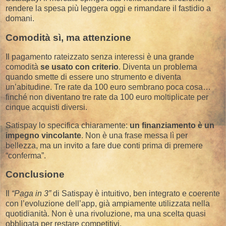
rendere la spesa più leggera oggi e rimandare il fastidio a
domani.
Comodità sì, ma attenzione
Il pagamento rateizzato senza interessi è una grande
comodità
se usato con criterio
. Diventa un problema
quando smette di essere uno strumento e diventa
un’abitudine. Tre rate da 100 euro sembrano poca cosa…
finché non diventano tre rate da 100 euro moltiplicate per
cinque acquisti diversi.
Satispay lo specifica chiaramente:
un finanziamento è un
impegno vincolante
. Non è una frase messa lì per
bellezza, ma un invito a fare due conti prima di premere
“conferma”.
Conclusione
Il
“Paga in 3”
di Satispay è intuitivo, ben integrato e coerente
con l’evoluzione dell’app, già ampiamente utilizzata nella
quotidianità. Non è una rivoluzione, ma una scelta quasi
obbligata per restare competitivi.