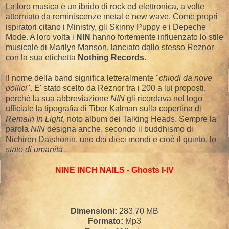
La loro musica è un ibrido di rock ed elettronica, a volte
attorniato da reminiscenze metal e new wave. Come propri
ispiratori citano i Ministry, gli Skinny Puppy e i Depeche
Mode. A loro volta i
NIN
hanno fortemente influenzato lo stile
musicale di Marilyn Manson, lanciato dallo stesso Reznor
con la sua etichetta
Nothing Records.
Il nome della band significa letteralmente "
chiodi da nove
pollici
". E' stato scelto da Reznor tra i 200 a lui proposti,
perché la sua abbreviazione
NIN
gli ricordava nel logo
ufficiale la tipografia di Tibor Kalman sulla copertina di
Remain In Light
, noto album dei Talking Heads. Sempre la
parola
NIN
designa anche, secondo il buddhismo di
Nichiren Daishonin, uno dei dieci mondi e cioè il quinto, lo
stato di umanità
.
NINE INCH NAILS - Ghosts I-IV
Dimensioni:
283.70 MB
Formato:
Mp3