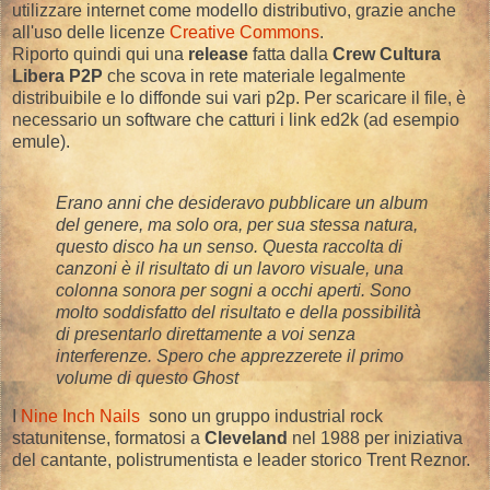
utilizzare internet come modello distributivo, grazie anche
all'uso delle licenze
Creative Commons
.
Riporto quindi qui una
release
fatta dalla
Crew Cultura
Libera P2P
che scova in rete materiale legalmente
distribuibile e lo diffonde sui vari p2p. Per scaricare il file, è
necessario un software che catturi i link ed2k (ad esempio
emule).
Erano anni che desideravo pubblicare un album
del genere, ma solo ora, per sua stessa natura,
questo disco ha un senso. Questa raccolta di
canzoni è il risultato di un lavoro visuale, una
colonna sonora per sogni a occhi aperti. Sono
molto soddisfatto del risultato e della possibilità
di presentarlo direttamente a voi senza
interferenze. Spero che apprezzerete il primo
volume di questo Ghost
I
Nine Inch Nails
sono un gruppo industrial rock
statunitense, formatosi a
Cleveland
nel 1988 per iniziativa
del cantante, polistrumentista e leader storico Trent Reznor.