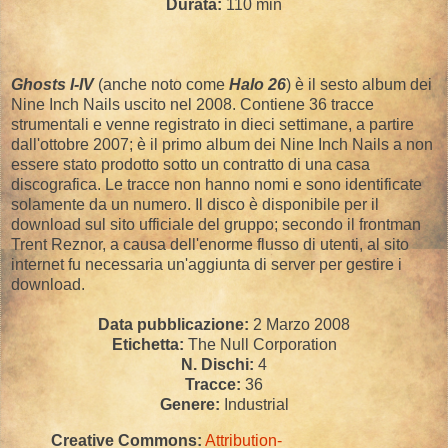
Durata:
110 min
Ghosts I-IV
(anche noto come
Halo 26
) è il sesto album dei
Nine Inch Nails uscito nel 2008. Contiene 36 tracce
strumentali e venne registrato in dieci settimane, a partire
dall'ottobre 2007; è il primo album dei Nine Inch Nails a non
essere stato prodotto sotto un contratto di una casa
discografica. Le tracce non hanno nomi e sono identificate
solamente da un numero. Il disco è disponibile per il
download sul sito ufficiale del gruppo; secondo il frontman
Trent Reznor, a causa dell'enorme flusso di utenti, al sito
internet fu necessaria un'aggiunta di server per gestire i
download.
Data pubblicazione:
2 Marzo 2008
Etichetta:
The Null Corporation
N. Dischi:
4
Tracce:
36
Genere:
Industrial
Creative Commons:
Attribution-