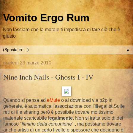
Vomito Ergo Rum
Non lasciare che la morale ti impedisca di fare ciò che è
giusto
▼
martedì 23 marzo 2010
Nine Inch Nails - Ghosts I - IV
Quando si pensa ad
eMule
o al download via p2p in
generale, è automatica l'associazione con l'illegalità.Sulle
reti di file sharing però è possibile trovare moltissimo
materiale scaricabile
legalmente
. Non si tratta solo di del
famoso "
filmino della comunione
" , ma possiamo trovare
anche artisti di un certo livello e spessore che decidono di