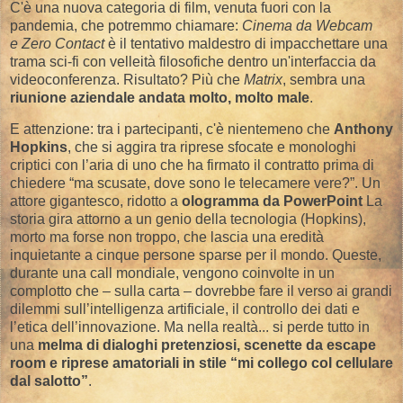
C'è una nuova categoria di film, venuta fuori con la
pandemia, che potremmo chiamare:
Cinema da Webcam
e
Zero Contact
è il tentativo maldestro di impacchettare una
trama sci-fi con velleità filosofiche dentro un'interfaccia da
videoconferenza. Risultato? Più che
Matrix
, sembra una
riunione aziendale andata molto, molto male
.
E attenzione: tra i partecipanti, c'è nientemeno che
Anthony
Hopkins
, che si aggira tra riprese sfocate e monologhi
criptici con l’aria di uno che ha firmato il contratto prima di
chiedere “ma scusate, dove sono le telecamere vere?”. Un
attore gigantesco, ridotto a
ologramma da PowerPoint
La
storia gira attorno a un genio della tecnologia (Hopkins),
morto ma forse non troppo, che lascia una eredità
inquietante a cinque persone sparse per il mondo. Queste,
durante una call mondiale, vengono coinvolte in un
complotto che – sulla carta – dovrebbe fare il verso ai grandi
dilemmi sull’intelligenza artificiale, il controllo dei dati e
l’etica dell’innovazione. Ma nella realtà... si perde tutto in
una
melma di dialoghi pretenziosi, scenette da escape
room e riprese amatoriali in stile “mi collego col cellulare
dal salotto”
.