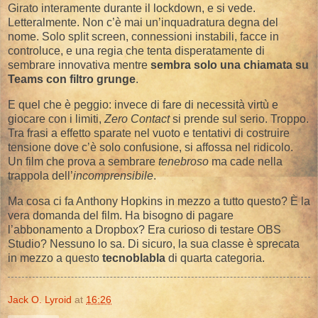
Girato interamente durante il lockdown, e si vede.
Letteralmente. Non c’è mai un’inquadratura degna del
nome. Solo split screen, connessioni instabili, facce in
controluce, e una regia che tenta disperatamente di
sembrare innovativa mentre
sembra solo una chiamata su
Teams con filtro grunge
.
E quel che è peggio: invece di fare di necessità virtù e
giocare con i limiti,
Zero Contact
si prende sul serio. Troppo.
Tra frasi a effetto sparate nel vuoto e tentativi di costruire
tensione dove c’è solo confusione, si affossa nel ridicolo.
Un film che prova a sembrare
tenebroso
ma cade nella
trappola dell’
incomprensibile
.
Ma cosa ci fa Anthony Hopkins in mezzo a tutto questo? È la
vera domanda del film. Ha bisogno di pagare
l’abbonamento a Dropbox? Era curioso di testare OBS
Studio? Nessuno lo sa. Di sicuro, la sua classe è sprecata
in mezzo a questo
tecnoblabla
di quarta categoria.
Jack O. Lyroid
at
16:26