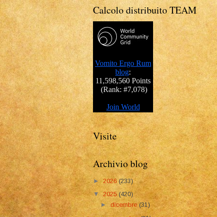
Calcolo distribuito TEAM
Visite
Archivio blog
►
2026
(233)
▼
2025
(420)
►
dicembre
(31)