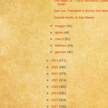
The Night Of - Cos'è Successo Quell
Notte?
San Leo, Pennabilli e ancora San Mar
Grande Anello di San Marino
►
maggio
(41)
►
aprile
(48)
►
marzo
(51)
►
febbraio
(34)
►
gennaio
(42)
►
2024
(371)
►
2023
(380)
►
2022
(375)
►
2021
(374)
►
2020
(451)
►
2019
(381)
►
2018
(416)
►
2017
(395)