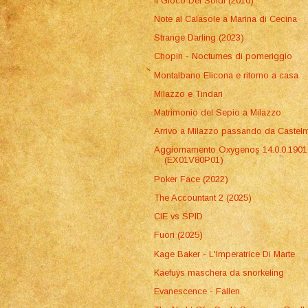
Il Gioco Dei Soldi (2010)
Note al Calasole a Marina di Cecina
Strange Darling (2023)
Chopin - Nocturnes di pomeriggio
Montalbano Elicona e ritorno a casa
Milazzo e Tindari
Matrimonio del Sepio a Milazzo
Arrivo a Milazzo passando da Castel
Aggiornamento Oxygenos 14.0.0.1901
(EX01V80P01)
Poker Face (2022)
The Accountant 2 (2025)
CIE vs SPID
Fuori (2025)
Kage Baker - L'Imperatrice Di Marte
Kaefuys maschera da snorkeling
Evanescence - Fallen