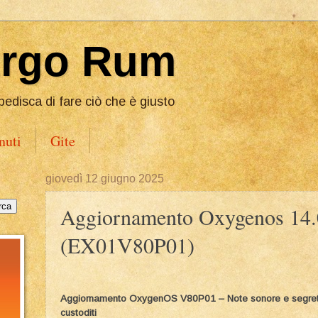
Ergo Rum
pedisca di fare ciò che è giusto
nuti
Gite
giovedì 12 giugno 2025
Aggiornamento Oxygenos 14.
(EX01V80P01)
Aggiornamento OxygenOS V80P01 – Note sonore e segret
custoditi