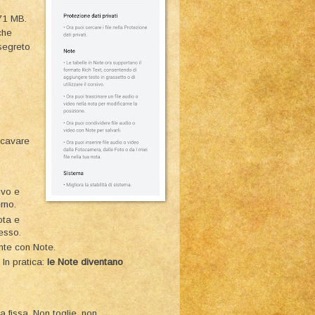
71 MB.
che
segreto
.
scavare
ivo e
rno.
ota e
esso.
nte con Note.
 In pratica:
le Note diventano
a fissa. Non toglie, non