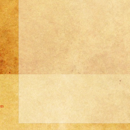
i
rth