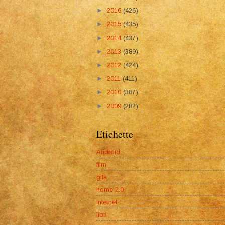
►
2016
(426)
►
2015
(435)
►
2014
(437)
►
2013
(389)
►
2012
(424)
►
2011
(411)
►
2010
(387)
►
2009
(282)
Etichette
Android
film
gita
home 2.0
internet
libri