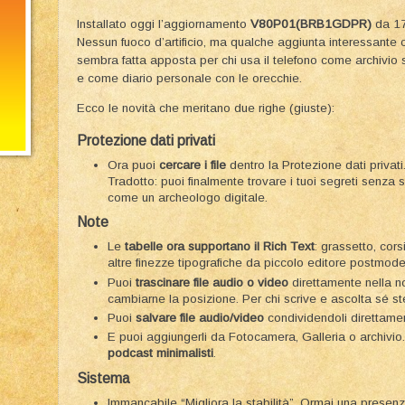
Installato oggi l’aggiornamento
V80P01(BRB1GDPR)
da 1
Nessun fuoco d’artificio, ma qualche aggiunta interessante 
sembra fatta apposta per chi usa il telefono come archivio 
e come diario personale con le orecchie.
Ecco le novità che meritano due righe (giuste):
Protezione dati privati
Ora puoi
cercare i file
dentro la Protezione dati privati
Tradotto: puoi finalmente trovare i tuoi segreti senza 
come un archeologo digitale.
Note
Le
tabelle ora supportano il Rich Text
: grassetto, cors
altre finezze tipografiche da piccolo editore postmode
Puoi
trascinare file audio o video
direttamente nella n
cambiarne la posizione. Per chi scrive e ascolta sé st
Puoi
salvare file audio/video
condividendoli direttame
E puoi aggiungerli da Fotocamera, Galleria o archivio.
podcast minimalisti
.
Sistema
Immancabile “Migliora la stabilità”. Ormai una presenz