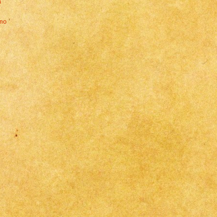
a
ino