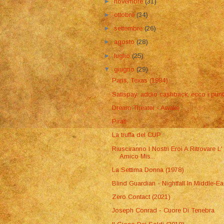
►
novembre
(31)
►
ottobre
(34)
►
settembre
(26)
►
agosto
(28)
►
luglio
(25)
▼
giugno
(29)
Paris, Texas (1984)
Satispay: addio cashback, ecco i punt
Dream Theater - Awake
Pirati
La truffa del CUP
Riusciranno I Nostri Eroi A Ritrovare L'
Amico Mis...
La Settima Donna (1978)
Blind Guardian - Nightfall In Middle-Ea
Zero Contact (2021)
Joseph Conrad - Cuore Di Tenebra