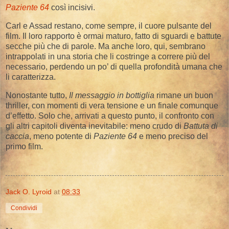
Paziente 64
così incisivi.
Carl e Assad restano, come sempre, il cuore pulsante del
film. Il loro rapporto è ormai maturo, fatto di sguardi e battute
secche più che di parole. Ma anche loro, qui, sembrano
intrappolati in una storia che li costringe a correre più del
necessario, perdendo un po’ di quella profondità umana che
li caratterizza.
Nonostante tutto,
Il messaggio in bottiglia
rimane un buon
thriller, con momenti di vera tensione e un finale comunque
d’effetto. Solo che, arrivati a questo punto, il confronto con
gli altri capitoli diventa inevitabile: meno crudo di
Battuta di
caccia
, meno potente di
Paziente 64
e meno preciso del
primo film.
Jack O. Lyroid
at
08:33
Condividi