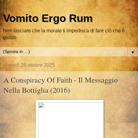
Vomito Ergo Rum
Non lasciare che la morale ti impedisca di fare ciò che è
giusto
▼
martedì 28 ottobre 2025
A Conspiracy Of Faith - Il Messaggio
Nella Bottiglia (2016)