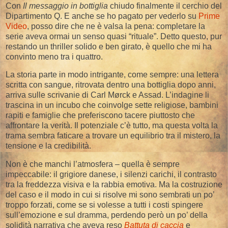
Con
Il messaggio in bottiglia
chiudo finalmente il cerchio del
Dipartimento Q. E anche se ho pagato per vederlo su
Prime
Video
, posso dire che ne è valsa la pena: completare la
serie aveva ormai un senso quasi “rituale”. Detto questo, pur
restando un thriller solido e ben girato, è quello che mi ha
convinto meno tra i quattro.
La storia parte in modo intrigante, come sempre: una lettera
scritta con sangue, ritrovata dentro una bottiglia dopo anni,
arriva sulle scrivanie di Carl Mørck e Assad. L’indagine li
trascina in un incubo che coinvolge sette religiose, bambini
rapiti e famiglie che preferiscono tacere piuttosto che
affrontare la verità. Il potenziale c’è tutto, ma questa volta la
trama sembra faticare a trovare un equilibrio tra il mistero, la
tensione e la credibilità.
Non è che manchi l’atmosfera – quella è sempre
impeccabile: il grigiore danese, i silenzi carichi, il contrasto
tra la freddezza visiva e la rabbia emotiva. Ma la costruzione
del caso e il modo in cui si risolve mi sono sembrati un po’
troppo forzati, come se si volesse a tutti i costi spingere
sull’emozione e sul dramma, perdendo però un po’ della
solidità narrativa che aveva reso
Battuta di caccia
e