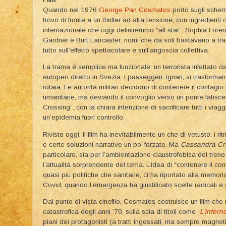
Quando nel 1976
George Pan Cosmatos
portò sugli sche
trovò di fronte a un thriller ad alta tensione, con ingredienti
internazionale che oggi definiremmo “all star”. Sophia Loren
Gardner e Burt Lancaster: nomi che da soli bastavano a tra
tutto sull’effetto spettacolare e sull’angoscia collettiva.
La trama è semplice ma funzionale: un terrorista infettato da
europeo diretto in Svezia. I passeggeri, ignari, si trasform
rotaia. Le autorità militari decidono di contenere il contagi
umanitarie, ma deviando il convoglio verso un ponte fatisce
Crossing”, con la chiara intenzione di sacrificare tutti i viaggi
un’epidemia fuori controllo.
Rivisto oggi, il film ha inevitabilmente un che di vetusto: i ritm
e certe soluzioni narrative un po’ forzate. Ma
Cassandra Cr
particolare, sia per l’ambientazione claustrofobica del treno
l’attualità sorprendente del tema. L’idea di “contenere il c
quasi più politiche che sanitarie, ci ha riportato alla memori
Covid, quando l’emergenza ha giustificato scelte radicali e s
Dal punto di vista cinefilo, Cosmatos costruisce un film che
catastrofica degli anni ’70, sulla scia di titoli come
L’inferno
piani dei protagonisti (a tratti ingessati, ma sempre magnet