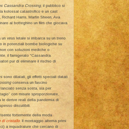
rmi
Cassandra Crossing
, il pubblico si
 da kolossal catastrofico e un cast
, Richard Harris, Martin Sheen, Ava
inare al botteghino un film che giocava
 un virus letale si imbarca su un treno
ano in potenziali bombe biologiche su
o non con soluzioni mediche o
nte, il famigerato “Cassandra
atori pur di eliminare il rischio di
i sono dilatati, gli effetti speciali datati
ossing
conserva un fascino
 lanciato senza sosta, sia per
ontagio” con misure sproporzionate,
a le derive reali della pandemia di
pesso discutibili.
 risente fortemente della moda
 di cristallo
. Il montaggio alterna primi
ici) a inquadrature che cercano di