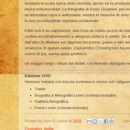
restituire la scala epica della vicenda, anche se la produz
mezzi hollywoodiani. La fotografia di Ennio Guarnieri, pur n
un’atmosfera cupa e asfissiante, mentre le musiche di Jer
gni
la loro inconfondibile impronta orchestrale.
Il film non è un capolavoro, ma resta un solido pezzo di cine
confine tra intrattenimento e allegoria politica è sottile. Se
dall’altro fa riflettere sul rapporto tra potere, paura e vite u
sicurezza. In questo senso,
Cassandra Crossing
non ha pers
senno di poi, suona quasi profetico.
Un viaggio lungo i binari del thriller, con fermate obbligate n
Edizione: DVD
Versione italiana con traccia nostrana in stereo ed i seguent
Trailer
Biografia e filmografia Loren (scheda testuale)
Galleria fotografica
Premi Loren (scheda testuale)
Posted by
Jack O. Lyroid
at
19:51
Lab
Cosmatos
,
thriller