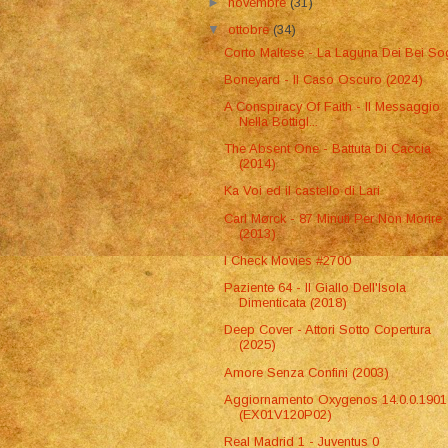
►
novembre
(31)
▼
ottobre
(34)
Corto Maltese - La Laguna Dei Bei So
Boneyard - Il Caso Oscuro (2024)
A Conspiracy Of Faith - Il Messaggio
Nella Bottigl...
The Absent One - Battuta Di Caccia
(2014)
Ka Voi ed il castello di Lari
Carl Mørck - 87 Minuti Per Non Morire
(2013)
I Check Movies #2700
Paziente 64 - Il Giallo Dell'Isola
Dimenticata (2018)
Deep Cover - Attori Sotto Copertura
(2025)
Amore Senza Confini (2003)
Aggiornamento Oxygenos 14.0.0.1901
(EX01V120P02)
Real Madrid 1 - Juventus 0