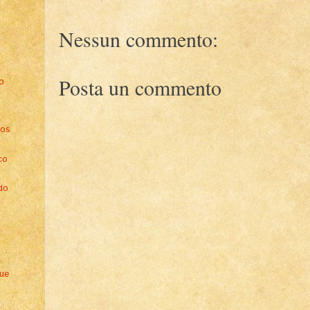
Nessun commento:
l
Posta un commento
ro
dos
co
 do
gue
e