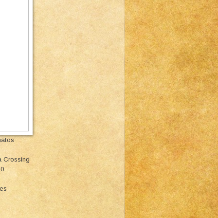
matos
a Crossing
10
ies