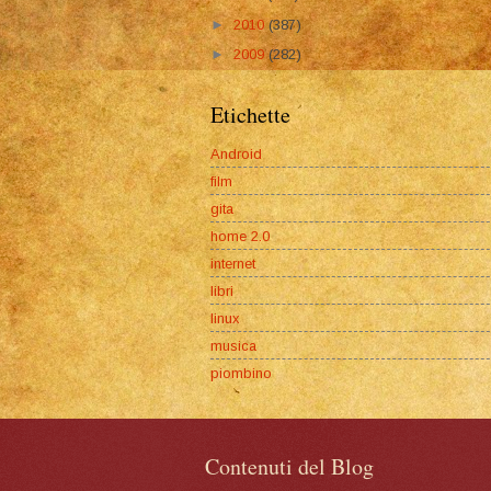
►
2010
(387)
►
2009
(282)
Etichette
Android
film
gita
home 2.0
internet
libri
linux
musica
piombino
Contenuti del Blog