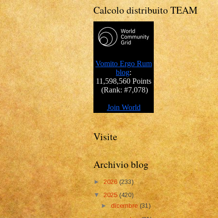
Calcolo distribuito TEAM
Visite
Archivio blog
►
2026
(233)
▼
2025
(420)
►
dicembre
(31)