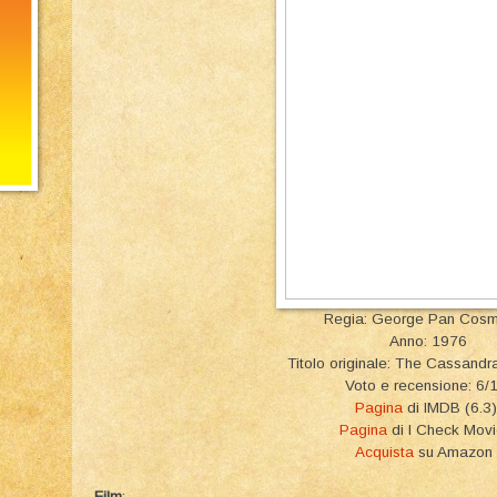
Regia: George Pan Cos
Anno: 1976
Titolo originale: The Cassandr
Voto e recensione: 6/
Pagina
di IMDB (6.3)
Pagina
di I Check Mov
Acquista
su Amazon
Film
: