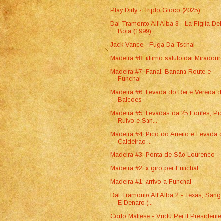
Play Dirty - Triplo Gioco (2025)
Dal Tramonto All'Alba 3 - La Figlia De
Boia (1999)
Jack Vance - Fuga Da Tschai
Madeira #8: ultimo saluto dai Miradou
Madeira #7: Fanal, Banana Route e
Funchal
Madeira #6: Levada do Rei e Vereda 
Balcoes
Madeira #5: Levadas da 25 Fontes, Pi
Ruivo e San...
Madeira #4: Pico do Arieiro e Levada
Caldeirao ...
Madeira #3: Ponta de São Lourenco
Madeira #2: a giro per Funchal
Madeira #1: arrivo a Funchal
Dal Tramonto All'Alba 2 - Texas, San
E Denaro (...
Corto Maltese - Vudù Per Il President