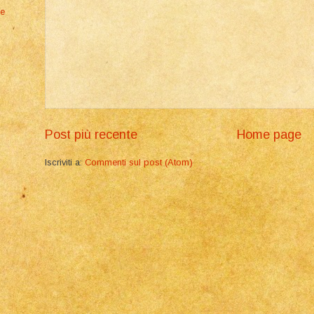
ne
Post più recente
Home page
Iscriviti a:
Commenti sul post (Atom)