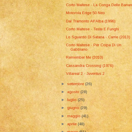
Corto Maltese - La Conga Delle Bana
Motorola Edge 50 Neo
Dal Tramonto All'Alba (1996)
Corto Maltese - Teste E Funghi
Lo Sguardo Di Satana - Carrie (2013)
Corto Maltese - Per Colpa Di Un
Gabbiano
Remember Me (2010)
Cassandra Crossing (1976)
Villareal 2 - Juventus 2
►
settembre
(26)
►
agosto
(28)
►
luglio
(25)
►
giugno
(29)
►
maggio
(41)
►
aprile
(48)
►
marzo
(51)