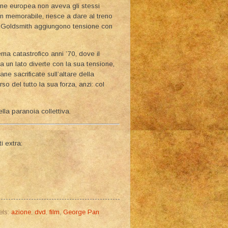
ione europea non aveva gli stessi
on memorabile, riesce a dare al treno
ry Goldsmith aggiungono tensione con
ma catastrofico anni ’70, dove il
 da un lato diverte con la sua tensione,
mane sacrificate sull’altare della
o del tutto la sua forza, anzi: col
ella paranoia collettiva.
i extra:
els:
azione
,
dvd
,
film
,
George Pan